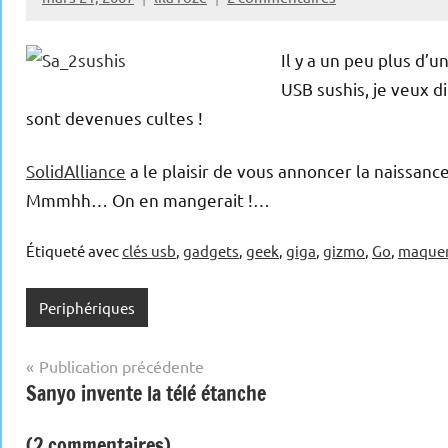
Il y a un peu plus d’u
USB sushis, je veux di
sont devenues cultes !
SolidAlliance
a le plaisir de vous annoncer la naissanc
Mmmhh… On en mangerait !…
Étiqueté avec
clés usb
,
gadgets
,
geek
,
giga
,
gizmo
,
Go
,
maque
Periphériques
Navigation
Publication précédente
Sanyo invente la télé étanche
de
l’article
(2 commentaires)