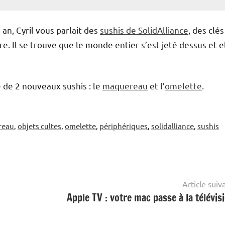
n an, Cyril vous parlait des
sushis de SolidAlliance
, des clés
re. Il se trouve que le monde entier s’est jeté dessus et e
e de 2 nouveaux sushis : le
maquereau
et l’
omelette
.
reau
,
objets cultes
,
omelette
,
périphériques
,
solidalliance
,
sushis
Article suiv
Apple TV : votre mac passe à la télévisi