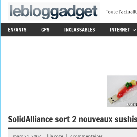
Aller
Toute l'actuali
au
leblo
contenu
ENFANTS
GPS
INCLASSABLES
INTERNET
SolidAlliance sort 2 nouveaux sushi
mars 21, 2007
lila roze
2 commentaires