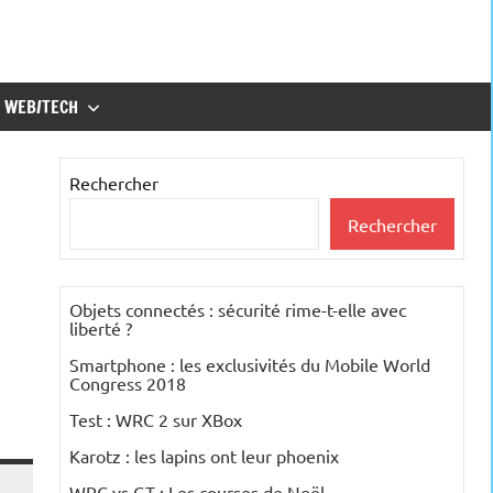
WEB/TECH
Rechercher
Rechercher
Objets connectés : sécurité rime-t-elle avec
liberté ?
Smartphone : les exclusivités du Mobile World
Congress 2018
Test : WRC 2 sur XBox
Karotz : les lapins ont leur phoenix
WRC vs GT : Les courses de Noël