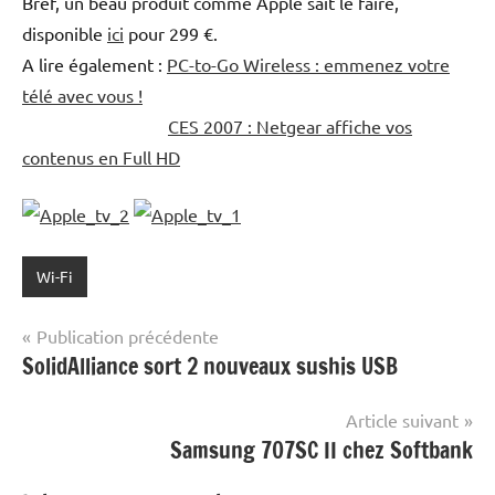
Bref, un beau produit comme Apple sait le faire,
disponible
ici
pour 299 €.
A lire également :
PC-to-Go Wireless : emmenez votre
télé avec vous !
CES 2007 : Netgear affiche vos
contenus en Full HD
Wi-Fi
Navigation
Publication précédente
SolidAlliance sort 2 nouveaux sushis USB
de
l’article
Article suivant
Samsung 707SC II chez Softbank