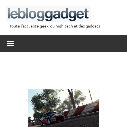
Aller
au
contenu
Toute l'actualité geek, du high-tech et des gadgets
lebloggadget