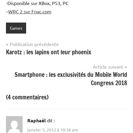
-Disponible sur XBox, PS3, PC
–
WRC 2 sur Fnac.com
Games
Navigation
Publication précédente
Karotz : les lapins ont leur phoenix
de
l’article
Article suivant
Smartphone : les exclusivités du Mobile World
Congress 2018
(4 commentaires)
Raphaël
dit :
janvier 5, 2012 à 10:36 am