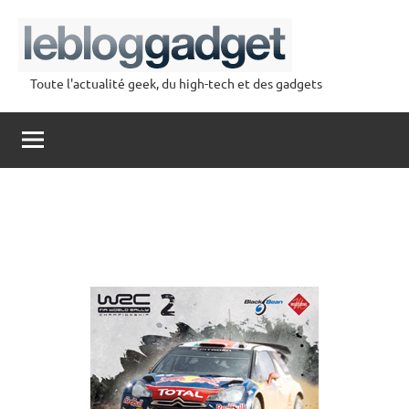
Aller
au
contenu
Toute l'actualité geek, du high-tech et des gadgets
lebloggadget