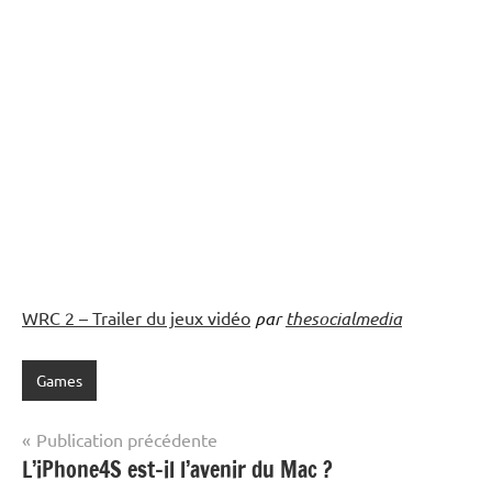
WRC 2 – Trailer du jeux vidéo
par
thesocialmedia
Games
Navigation
Publication précédente
L’iPhone4S est-il l’avenir du Mac ?
de