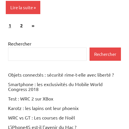
Lire la suite
Pagination
Articles
1
Periphériques
2
»
des
suivants
publications
Rechercher
Rechercher
Objets connectés : sécurité rime-t-elle avec liberté ?
Smartphone : les exclusivités du Mobile World
Congress 2018
Test : WRC 2 sur XBox
Karotz : les lapins ont leur phoenix
WRC vs GT : Les courses de Noël
L’iPhone4S est-il l’avenir du Mac ?