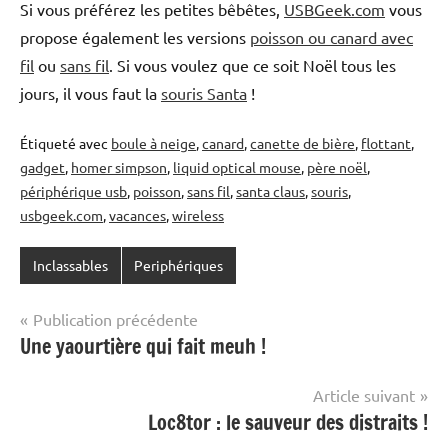
Si vous préférez les petites bêbêtes,
USBGeek.com
vous
propose également les versions
poisson ou canard avec
fil
ou
sans fil
. Si vous voulez que ce soit Noël tous les
jours, il vous faut la
souris Santa
!
Étiqueté avec
boule à neige
,
canard
,
canette de bière
,
flottant
,
gadget
,
homer simpson
,
liquid optical mouse
,
père noël
,
périphérique usb
,
poisson
,
sans fil
,
santa claus
,
souris
,
usbgeek.com
,
vacances
,
wireless
Inclassables
Periphériques
Navigation
Publication précédente
Une yaourtière qui fait meuh !
de
l’article
Article suivant
Loc8tor : le sauveur des distraits !