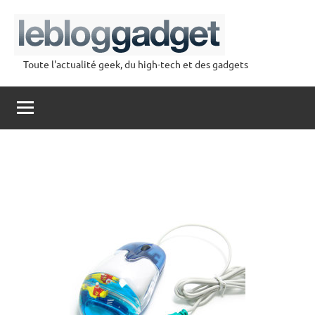
Aller
au
contenu
Toute l'actualité geek, du high-tech et des gadgets
lebloggadget