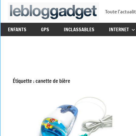
Aller
Toute l'actuali
au
leblo
contenu
ENFANTS
GPS
INCLASSABLES
INTERNET
Étiquette :
canette de bière