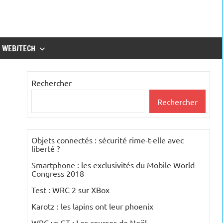
WEB/TECH
Rechercher
Rechercher
Objets connectés : sécurité rime-t-elle avec
liberté ?
Smartphone : les exclusivités du Mobile World
Congress 2018
Test : WRC 2 sur XBox
Karotz : les lapins ont leur phoenix
WRC vs GT : Les courses de Noël