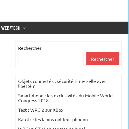
WEB/TECH
Rechercher
Rechercher
Objets connectés : sécurité rime-t-elle avec
liberté ?
Smartphone : les exclusivités du Mobile World
Congress 2018
Test : WRC 2 sur XBox
Karotz : les lapins ont leur phoenix
WRC vs GT : Les courses de Noël