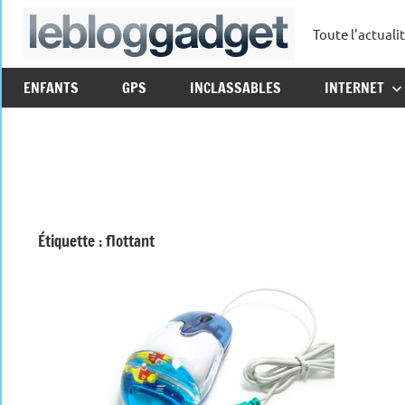
Aller
Toute l'actuali
au
leblo
contenu
ENFANTS
GPS
INCLASSABLES
INTERNET
Étiquette :
flottant