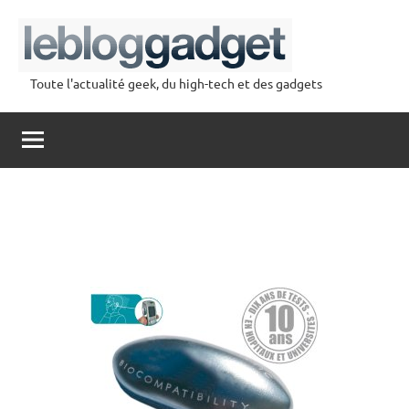
Aller
au
contenu
Toute l'actualité geek, du high-tech et des gadgets
lebloggadget