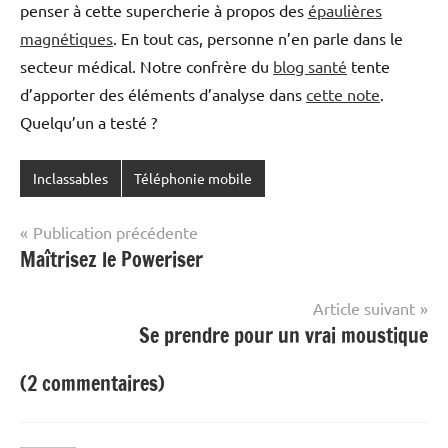
penser à cette supercherie à propos des
épaulières
magnétiques
. En tout cas, personne n’en parle dans le
secteur médical. Notre confrère du
blog santé
tente
d’apporter des éléments d’analyse dans
cette note
.
Quelqu’un a testé ?
Inclassables
Téléphonie mobile
Navigation
Publication précédente
Maîtrisez le Poweriser
de
l’article
Article suivant
Se prendre pour un vrai moustique
(2 commentaires)