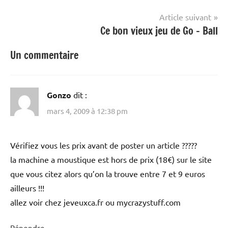
l’article
Article suivant
Ce bon vieux jeu de Go – Ball
Un commentaire
Gonzo
dit :
mars 4, 2009 à 12:38 pm
Vérifiez vous les prix avant de poster un article ?????
la machine a moustique est hors de prix (18€) sur le site
que vous citez alors qu’on la trouve entre 7 et 9 euros
ailleurs !!!
allez voir chez jeveuxca.fr ou mycrazystuff.com
Répondre