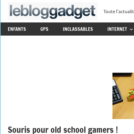
Aller
Toute l'actuali
au
leblo
contenu
ENFANTS
GPS
INCLASSABLES
INTERNET
Souris pour old school gamers !