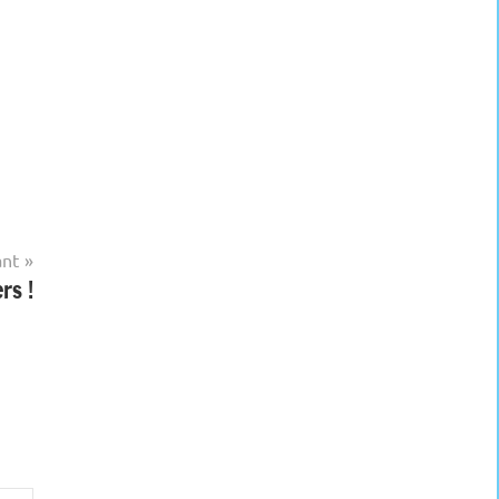
ant
rs !