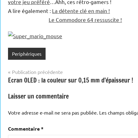
votre jeu préféré
…Ahh, ces rétro-gamers !
A lire également :
La détente clé en main !
Le Commodore 64 ressuscite !
Periphériques
Navigation
Publication précédente
Ecran OLED : la couleur sur 0,15 mm d’épaisseur !
de
l’article
Laisser un commentaire
Votre adresse e-mail ne sera pas publiée.
Les champs obliga
Commentaire
*