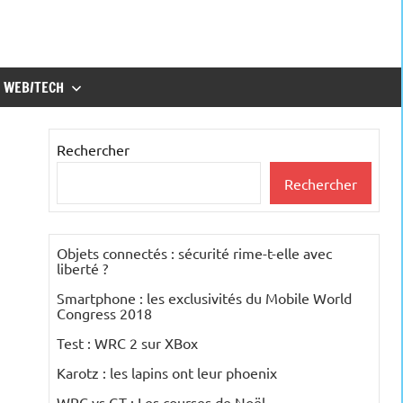
WEB/TECH
Rechercher
Rechercher
Objets connectés : sécurité rime-t-elle avec
liberté ?
Smartphone : les exclusivités du Mobile World
Congress 2018
Test : WRC 2 sur XBox
Karotz : les lapins ont leur phoenix
WRC vs GT : Les courses de Noël