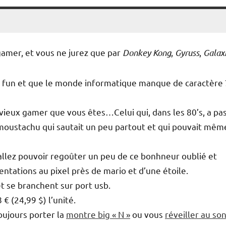
gamer, et vous ne jurez que par
Donkey Kong
,
Gyruss
,
Galax
 fun et que le monde informatique manque de caractère 
x vieux gamer que vous êtes…Celui qui, dans les 80’s, a pa
oustachu qui sautait un peu partout et qui pouvait mêm
allez pouvoir regoûter un peu de ce bonhneur oublié et
entations au pixel près de mario et d’une étoile.
t se branchent sur port usb.
 (24,99 $) l’unité.
toujours porter la
montre big « N »
ou vous
réveiller au so