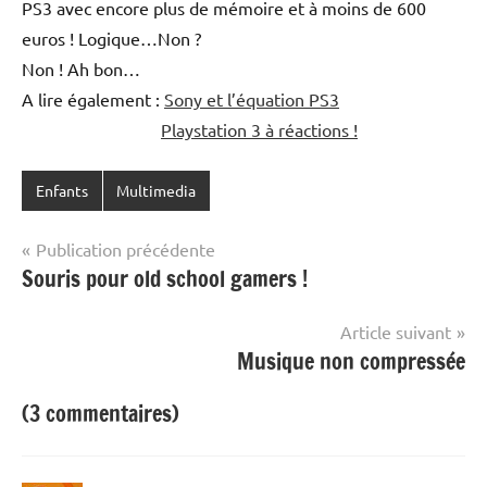
PS3 avec encore plus de mémoire et à moins de 600
euros ! Logique…Non ?
Non ! Ah bon…
A lire également :
Sony et l’équation PS3
Playstation 3 à réactions !
Enfants
Multimedia
Navigation
Publication précédente
Souris pour old school gamers !
de
l’article
Article suivant
Musique non compressée
(3 commentaires)