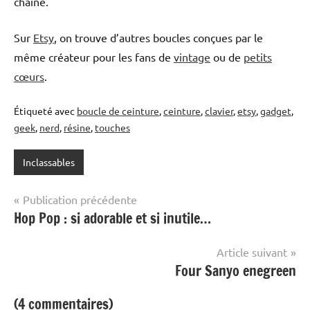
chaîne.
Sur
Etsy
, on trouve d’autres boucles conçues par le
même créateur pour les fans de
vintage
ou de
petits
cœurs
.
Étiqueté avec
boucle de ceinture
,
ceinture
,
clavier
,
etsy
,
gadget
,
geek
,
nerd
,
résine
,
touches
Inclassables
Navigation
Publication précédente
Hop Pop : si adorable et si inutile…
de
l’article
Article suivant
Four Sanyo enegreen
(4 commentaires)