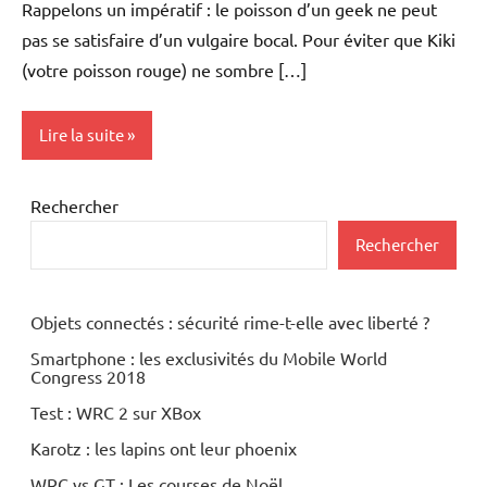
Rappelons un impératif : le poisson d’un geek ne peut
pas se satisfaire d’un vulgaire bocal. Pour éviter que Kiki
(votre poisson rouge) ne sombre […]
Lire la suite
Inclassables
Rechercher
Rechercher
Objets connectés : sécurité rime-t-elle avec liberté ?
Smartphone : les exclusivités du Mobile World
Congress 2018
Test : WRC 2 sur XBox
Karotz : les lapins ont leur phoenix
WRC vs GT : Les courses de Noël