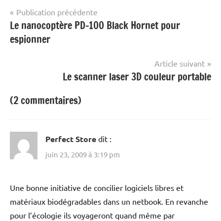
Navigation
Publication précédente
Le nanocoptère PD-100 Black Hornet pour
de
espionner
l’article
Article suivant
Le scanner laser 3D couleur portable
(2 commentaires)
Perfect Store
dit :
juin 23, 2009 à 3:19 pm
Une bonne initiative de concilier logiciels libres et
matériaux biodégradables dans un netbook. En revanche
pour l’écologie ils voyageront quand même par