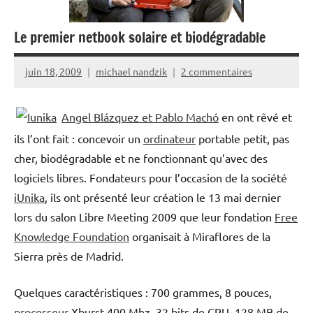
Le premier netbook solaire et biodégradable
juin 18, 2009
michael nandzik
2 commentaires
Angel Blázquez et Pablo Machó
en ont rêvé et
ils l’ont fait : concevoir un
ordinateur
portable petit, pas
cher, biodégradable et ne fonctionnant qu’avec des
logiciels libres. Fondateurs pour l’occasion de la société
iUnika
, ils ont présenté leur création le 13 mai dernier
lors du salon Libre Meeting 2009 que leur fondation
Free
Knowledge Foundation
organisait à Miraflores de la
Sierra près de Madrid.
Quelques caractéristiques : 700 grammes, 8 pouces,
processeur
Xburst 400 Mhz, 32 bits de CPU, 128 MB de