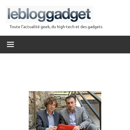
Aller
au
contenu
Toute l'actualité geek, du high-tech et des gadgets
lebloggadget