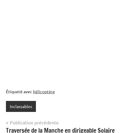
Étiqueté avec
hélicoptère
Inclassables
Navigation
Publication précédente
Traversée de la Manche en dirigeable Solaire
de