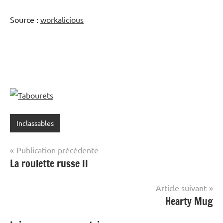
Source :
workalicious
Inclassables
Navigation
Publication précédente
La roulette russe II
de
l’article
Article suivant
Hearty Mug