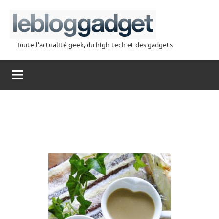
Aller
au
contenu
Toute l'actualité geek, du high-tech et des gadgets
lebloggadget