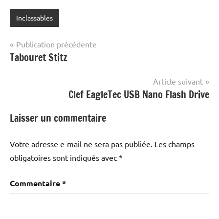
Inclassables
Navigation
Publication précédente
Tabouret Stitz
de
l’article
Article suivant
Clef EagleTec USB Nano Flash Drive
Laisser un commentaire
Votre adresse e-mail ne sera pas publiée.
Les champs
obligatoires sont indiqués avec
*
Commentaire
*