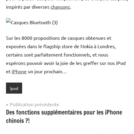
inspirés par diverses
chansons
.
Sur les 8000 propositions de casques obtenues et
exposées dans le flagship store de Nokia à Londres,
certains sont parfaitement fonctionnels, et nous
espérons pouvoir avoir la joie de les greffer sur nos iPod
et
iPhone
un jour prochain…
Ipod
Navigation
Publication précédente
Des fonctions supplémentaires pour les iPhone
de
chinois ?!
l’article