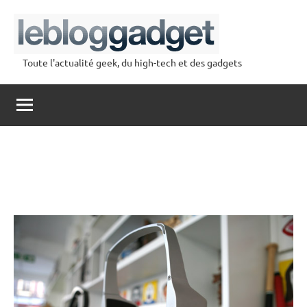
Aller
au
contenu
Toute l'actualité geek, du high-tech et des gadgets
lebloggadget