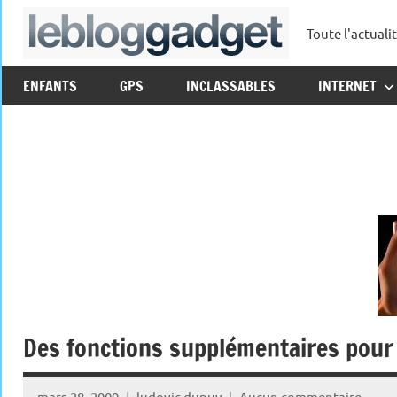
Aller
Toute l'actuali
au
leblo
contenu
ENFANTS
GPS
INCLASSABLES
INTERNET
Des fonctions supplémentaires pour 
mars 28, 2009
ludovic dupuy
Aucun commentaire