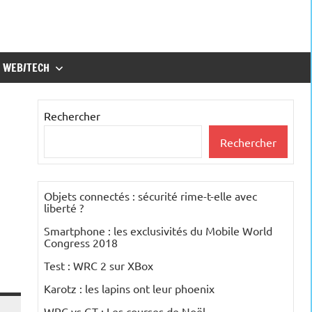
WEB/TECH
Rechercher
Rechercher
Objets connectés : sécurité rime-t-elle avec
liberté ?
Smartphone : les exclusivités du Mobile World
Congress 2018
Test : WRC 2 sur XBox
Karotz : les lapins ont leur phoenix
WRC vs GT : Les courses de Noël