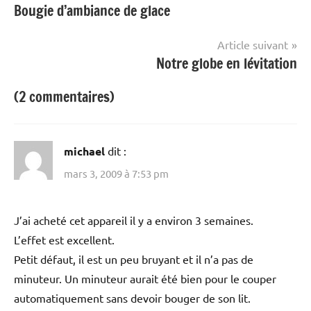
Bougie d’ambiance de glace
de
l’article
Article suivant
Notre globe en lévitation
(2 commentaires)
michael
dit :
mars 3, 2009 à 7:53 pm
J’ai acheté cet appareil il y a environ 3 semaines.
L’effet est excellent.
Petit défaut, il est un peu bruyant et il n’a pas de
minuteur. Un minuteur aurait été bien pour le couper
automatiquement sans devoir bouger de son lit.