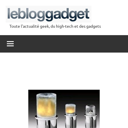
Aller
au
contenu
Toute l'actualité geek, du high-tech et des gadgets
lebloggadget