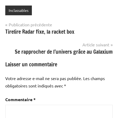
Inclassables
Navigation
Publication précédente
Tirelire Radar fixe, la racket box
de
l’article
Article suivant
Se rapprocher de l’univers grâce au Galaxium
Laisser un commentaire
Votre adresse e-mail ne sera pas publiée.
Les champs
obligatoires sont indiqués avec
*
Commentaire
*