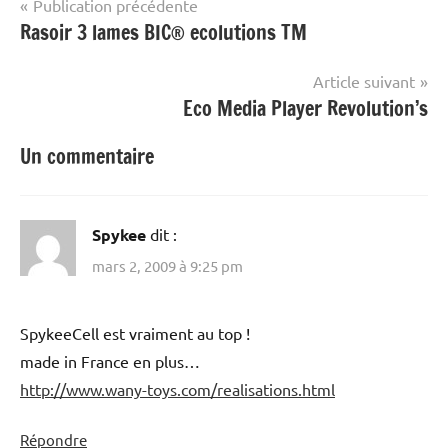
Navigation
Publication précédente
Rasoir 3 lames BIC® ecolutions TM
de
l’article
Article suivant
Eco Media Player Revolution’s
Un commentaire
Spykee
dit :
mars 2, 2009 à 9:25 pm
SpykeeCell est vraiment au top !
made in France en plus…
http://www.wany-toys.com/realisations.html
Répondre