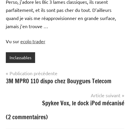
Perso, j’adore les Bic 3 lames classiques, ils rasent
parfaitement, et ils sont pas cher du tout. D’ailleurs
quand je vais me réapprovisionner en grande surface,
jamais j’en trouve …
Vu sur
ecolo trader
Inclassables
Navigation
Publication précédente
3M MPRO 110 dispo chez Bouygues Telecom
de
l’article
Article suivant
Spykee Vox, le dock iPod mécanisé
(2 commentaires)