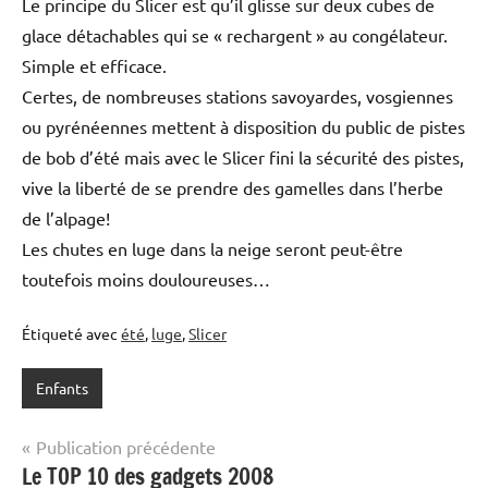
Le principe du Slicer est qu’il glisse sur deux cubes de
glace détachables qui se « rechargent » au congélateur.
Simple et efficace.
Certes, de nombreuses stations savoyardes, vosgiennes
ou pyrénéennes mettent à disposition du public de pistes
de bob d’été mais avec le Slicer fini la sécurité des pistes,
vive la liberté de se prendre des gamelles dans l’herbe
de l’alpage!
Les chutes en luge dans la neige seront peut-être
toutefois moins douloureuses…
Étiqueté avec
été
,
luge
,
Slicer
Enfants
Navigation
Publication précédente
Le TOP 10 des gadgets 2008
de