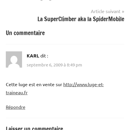
l’article
Article suivant
La SuperClimber aka la SpiderMobile
Un commentaire
KARL
dit :
septembre 6, 2009 à 8:49 pm
Cette luge est en vente sur
http://www.luge-et-
traineau.fr
Répondre
Laisser un commentaire