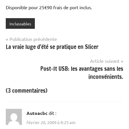
Disponible pour 25€90 frais de port inclus.
Inclassables
Navigation
Publication précédente
La vraie luge d’été se pratique en Slicer
de
l’article
Article suivant
Post-It USB: les avantages sans les
inconvénients.
(3 commentaires)
Autoacbc
dit :
février 20, 2009 à 8:25 am