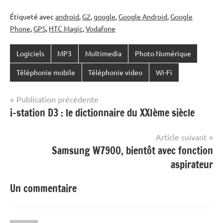
Étiqueté avec
android
,
G2
,
google
,
Google Android
,
Google
Phone
,
GPS
,
HTC Magic
,
Vodafone
Logiciels
MP3
Multimedia
Photo Numérique
Téléphonie mobile
Téléphonie video
Wi-Fi
Navigation
Publication précédente
i-station D3 : le dictionnaire du XXIème siècle
de
l’article
Article suivant
Samsung W7900, bientôt avec fonction
aspirateur
Un commentaire