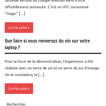
officiellement annoncée. C’est un HTC surnommé
"Magic" […]
Lire la suite
Que faire si vous renversez du vin sur votre
Logiciels
laptop ?
MP3
Multimedia
Pour la force de la démonstration, l’expérience a été
réalisée avec un verre de vin et un verre de jus d’orange.
Photo
On le constatera, la […]
Numérique
Téléphonie
Lire la suite
mobile
Téléphonie
Inclassables
Rechercher
video