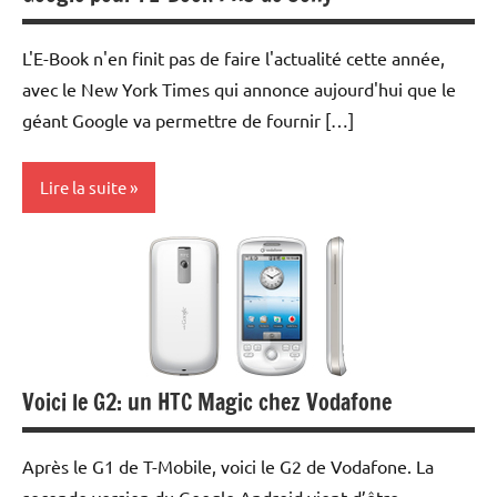
L'E-Book n'en finit pas de faire l'actualité cette année,
avec le New York Times qui annonce aujourd'hui que le
géant Google va permettre de fournir […]
Lire la suite
Books
Current
Affairs
Internet
Voici le G2: un HTC Magic chez Vodafone
Multimedia
Periphériques
Après le G1 de T-Mobile, voici le G2 de Vodafone. La
Web/Tech
seconde version du Google Android vient d’être