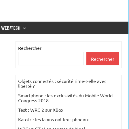
WEB/TECH
Rechercher
Rechercher
Objets connectés : sécurité rime-t-elle avec
liberté ?
Smartphone : les exclusivités du Mobile World
Congress 2018
Test : WRC 2 sur XBox
Karotz : les lapins ont leur phoenix
WRC vs GT : Les courses de Noël