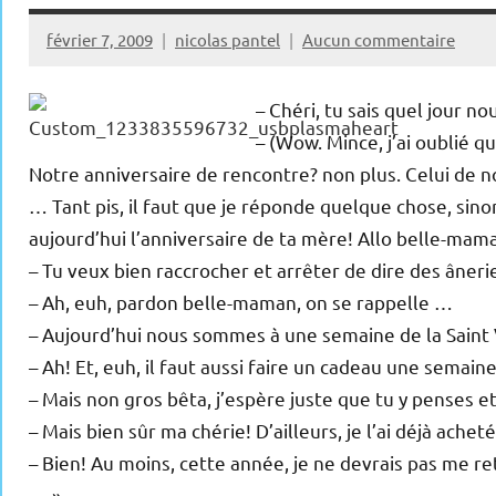
février 7, 2009
nicolas pantel
Aucun commentaire
– Chéri, tu sais quel jour 
– (Wow. Mince, j’ai oublié q
Notre anniversaire de rencontre? non plus. Celui de 
… Tant pis, il faut que je réponde quelque chose, sinon
aujourd’hui l’anniversaire de ta mère! Allo belle-mam
– Tu veux bien raccrocher et arrêter de dire des âneri
– Ah, euh, pardon belle-maman, on se rappelle …
– Aujourd’hui nous sommes à une semaine de la Saint 
– Ah! Et, euh, il faut aussi faire un cadeau une semain
– Mais non gros bêta, j’espère juste que tu y penses e
– Mais bien sûr ma chérie! D’ailleurs, je l’ai déjà ache
– Bien! Au moins, cette année, je ne devrais pas me r
… »