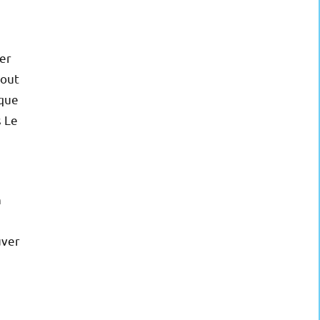
ver
tout
 que
s Le
n
uver