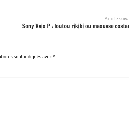
Article suiv
Sony Vaio P : loutou rikiki ou maousse costa
toires sont indiqués avec
*