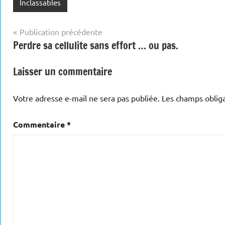
Inclassables
Navigation
Publication précédente
Perdre sa cellulite sans effort … ou pas.
de
l’article
Laisser un commentaire
Votre adresse e-mail ne sera pas publiée.
Les champs obliga
Commentaire
*