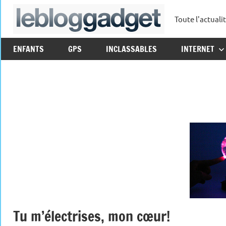
Aller
Toute l'actuali
au
leblo
contenu
ENFANTS
GPS
INCLASSABLES
INTERNET
Tu m’électrises, mon cœur!