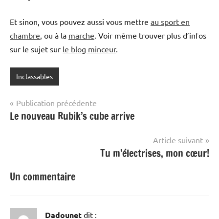
Et sinon, vous pouvez aussi vous mettre
au sport en
chambre
, ou à la
marche
. Voir même trouver plus d’infos
sur le sujet sur
le blog minceur
.
Inclassables
Navigation
Publication précédente
Le nouveau Rubik’s cube arrive
de
l’article
Article suivant
Tu m’électrises, mon cœur!
Un commentaire
Dadounet
dit :