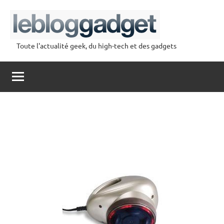
Aller
au
contenu
Toute l'actualité geek, du high-tech et des gadgets
lebloggadget