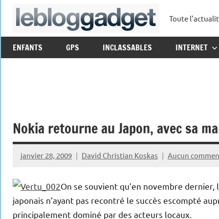
Aller
Toute l'actuali
au
leblo
contenu
ENFANTS
GPS
INCLASSABLES
INTERNET
Nokia retourne au Japon, avec sa m
janvier 28, 2009
David Christian Koskas
Aucun commen
On se souvient qu’en novembre dernier, l
japonais n’ayant pas recontré le succès escompté auprè
principalement dominé par des acteurs locaux.