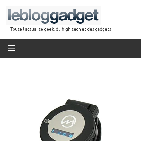
Aller
au
contenu
Toute l'actualité geek, du high-tech et des gadgets
lebloggadget