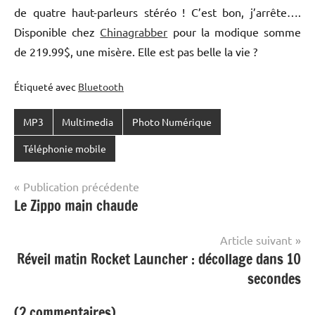
de quatre haut-parleurs stéréo ! C’est bon, j’arrête….
Disponible chez
Chinagrabber
pour la modique somme
de 219.99$, une misère. Elle est pas belle la vie ?
Étiqueté avec
Bluetooth
MP3
Multimedia
Photo Numérique
Téléphonie mobile
Navigation
Publication précédente
Le Zippo main chaude
de
l’article
Article suivant
Réveil matin Rocket Launcher : décollage dans 10
secondes
(2 commentaires)