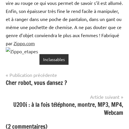
vire au rouge ce qui vous permet de savoir s’il est allumé.
Enfin, son épaisseur très fine le rend facile à manipuler,
et à ranger dans une poche de pantalon, dans un gant ou
même une pochette de chemise. A ne pas douter que ce
genre d’objet conviendra le plus aux femmes ! Fabriqué
par
Zippo.com
Inclassables
Navigation
Publication précédente
Cher robot, vous dansez ?
de
l’article
Article suivant
U200i : à la fois téléphone, montre, MP3, MP4,
Webcam
(2 commentaires)