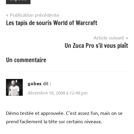
Navigation
Publication précédente
Les tapis de souris World of Warcraft
de
l’article
Article suivant
Un Zuca Pro s’il vous plaît
Un commentaire
gobes
dit :
décembre 18, 2008 à 12:48 pm
Démo testée et approuvée. C’est assez fun, mais on se
prend facilement la tête sur certains niveaux.