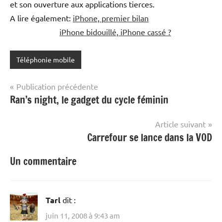
et son ouverture aux applications tierces.
A lire également:
iPhone, premier bilan
iPhone bidouillé, iPhone cassé ?
Téléphonie mobile
Navigation
Publication précédente
Ran’s night, le gadget du cycle féminin
de
l’article
Article suivant
Carrefour se lance dans la VOD
Un commentaire
Tarl
dit :
juin 11, 2008 à 9:43 am