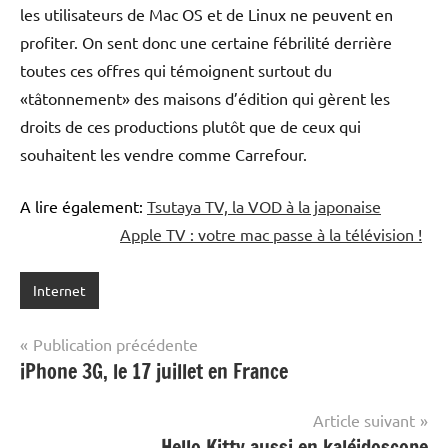
les utilisateurs de Mac OS et de Linux ne peuvent en
profiter. On sent donc une certaine fébrilité derrière
toutes ces offres qui témoignent surtout du
«tâtonnement» des maisons d’édition qui gèrent les
droits de ces productions plutôt que de ceux qui
souhaitent les vendre comme Carrefour.
A lire également:
Tsutaya TV, la VOD à la japonaise
Apple TV : votre mac passe à la télévision !
Internet
Navigation
Publication précédente
iPhone 3G, le 17 juillet en France
de
l’article
Article suivant
Hello Kitty aussi en kaléidoscope