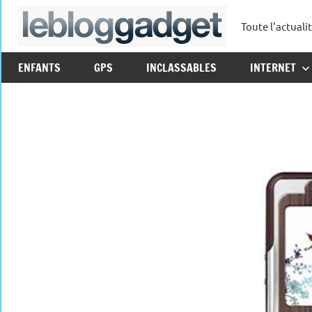
Aller
Toute l'actuali
au
leblo
contenu
ENFANTS
GPS
INCLASSABLES
INTERNET