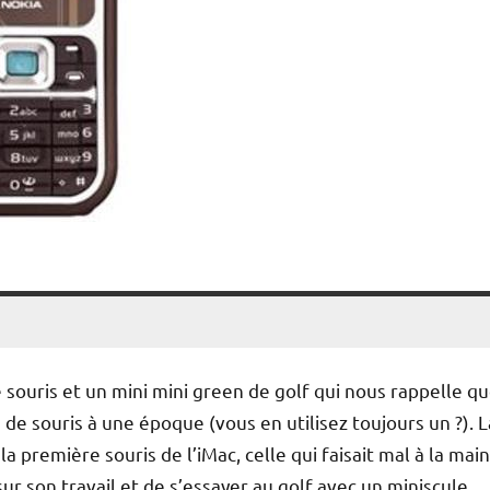
e souris et un mini mini green de golf qui nous rappelle q
is de souris à une époque (vous en utilisez toujours un ?). L
a première souris de l’iMac, celle qui faisait mal à la main
ur son travail et de s’essayer au golf avec un miniscule