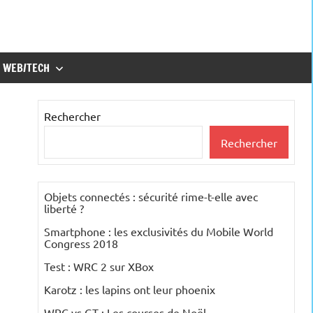
WEB/TECH
Rechercher
Rechercher
Objets connectés : sécurité rime-t-elle avec
liberté ?
Smartphone : les exclusivités du Mobile World
Congress 2018
Test : WRC 2 sur XBox
Karotz : les lapins ont leur phoenix
WRC vs GT : Les courses de Noël