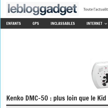
Aller
Toute l'actuali
au
leblo
contenu
ENFANTS
GPS
INCLASSABLES
INTERNET
Kenko DMC-50 : plus loin que le Kid