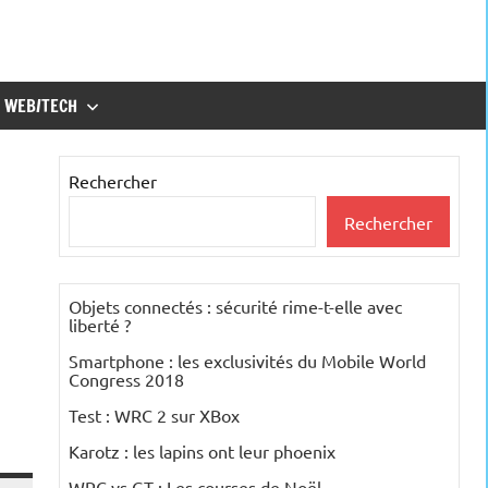
WEB/TECH
Rechercher
Rechercher
Objets connectés : sécurité rime-t-elle avec
liberté ?
Smartphone : les exclusivités du Mobile World
Congress 2018
Test : WRC 2 sur XBox
Karotz : les lapins ont leur phoenix
WRC vs GT : Les courses de Noël