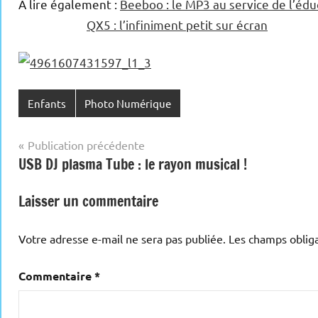
A lire également :
Beeboo : le MP3 au service de l’édu
QX5 : l’infiniment petit sur écran
Enfants
Photo Numérique
Navigation
Publication précédente
USB DJ plasma Tube : le rayon musical !
de
l’article
Laisser un commentaire
Votre adresse e-mail ne sera pas publiée.
Les champs obliga
Commentaire
*