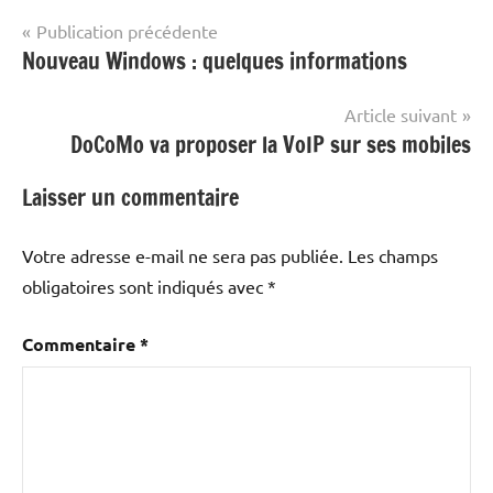
Navigation
Publication précédente
Nouveau Windows : quelques informations
de
l’article
Article suivant
DoCoMo va proposer la VoIP sur ses mobiles
Laisser un commentaire
Votre adresse e-mail ne sera pas publiée.
Les champs
obligatoires sont indiqués avec
*
Commentaire
*