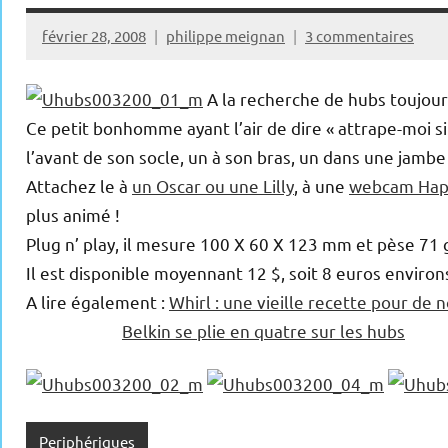
février 28, 2008
philippe meignan
3 commentaires
A la recherche de hubs toujour
Ce petit bonhomme ayant l’air de dire « attrape-moi si
l’avant de son socle, un à son bras, un dans une jambe 
Attachez le à
un Oscar ou une Lilly
, à une
webcam Hap
plus animé !
Plug n’ play, il mesure 100 X 60 X 123 mm et pèse 71
Il est disponible moyennant 12 $, soit 8 euros environ
A lire également :
Whirl : une vieille recette pour de
Belkin se plie en quatre sur les hubs
Periphériques