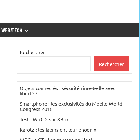
WEB/TECH
Rechercher
Rechercher
Objets connectés : sécurité rime-t-elle avec
liberté ?
Smartphone : les exclusivités du Mobile World
Congress 2018
Test : WRC 2 sur XBox
Karotz : les lapins ont leur phoenix
WRC vs GT : Les courses de Noël