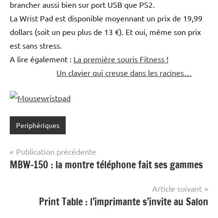
brancher aussi bien sur port USB que PS2.
La Wrist Pad est disponible moyennant un prix de 19,99
dollars (soit un peu plus de 13 €). Et oui, même son prix
est sans stress.
A lire également :
La première souris Fitness !
Un clavier qui creuse dans les racines…
Periphériques
Navigation
Publication précédente
MBW-150 : la montre téléphone fait ses gammes
de
l’article
Article suivant
Print Table : l’imprimante s’invite au Salon