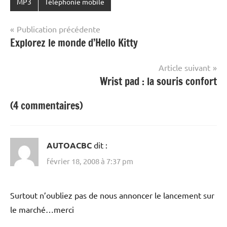
MP3
Téléphonie mobile
Navigation
Publication précédente
Explorez le monde d’Hello Kitty
de
l’article
Article suivant
Wrist pad : la souris confort
(4 commentaires)
AUTOACBC
dit :
février 18, 2008 à 7:37 pm
Surtout n’oubliez pas de nous annoncer le lancement sur
le marché…merci