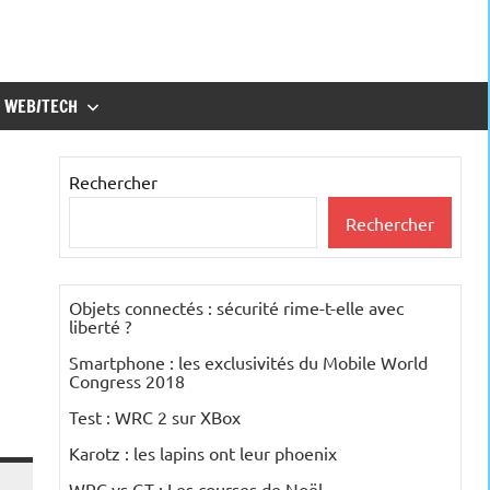
WEB/TECH
Rechercher
Rechercher
Objets connectés : sécurité rime-t-elle avec
liberté ?
Smartphone : les exclusivités du Mobile World
Congress 2018
Test : WRC 2 sur XBox
Karotz : les lapins ont leur phoenix
WRC vs GT : Les courses de Noël