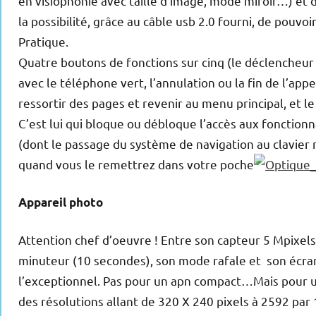
en visiophonie avec taille d’image, mode miroir…) et 
la possibilité,
grâce au câble usb 2.0 fourni, de pouvoir
Pratique.
Quatre boutons de fonctions sur cinq (le déclencheur e
avec le téléphone vert, l’annulation ou la fin de l’app
ressortir des pages et revenir au menu principal, et l
C’est lui qui bloque ou débloque l’accès aux fonctio
(dont le passage du système de navigation au clavier n
quand vous le remettrez dans votre poche
Appareil photo
Attention chef d’oeuvre ! Entre son capteur 5 Mpixels
minuteur (10 secondes), son mode rafale et son écran
l’exceptionnel. Pas pour un apn compact…Mais pour u
des résolutions allant de 320 X 240 pixels à 2592 par 1