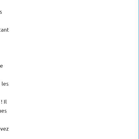
s
tant
ge
 les
 Il
ues
avez