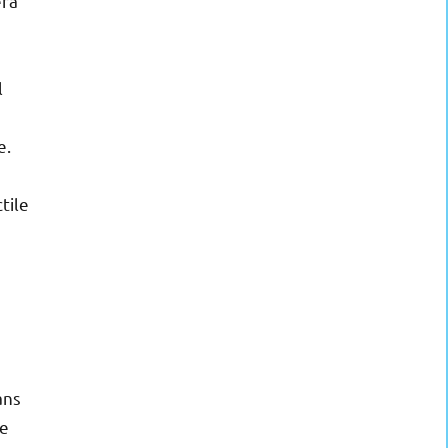
era
l
e.
tile
ans
re