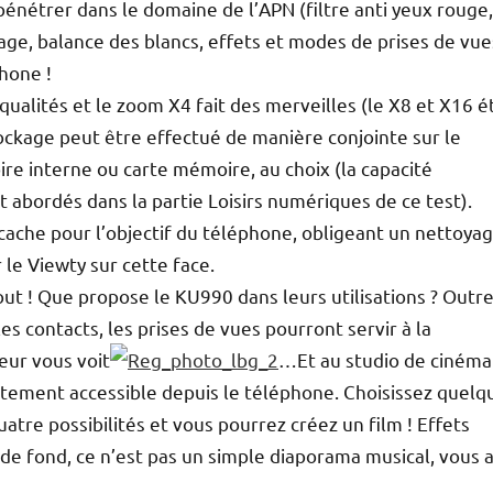
énétrer dans le domaine de l’APN (filtre anti yeux rouge,
cage, balance des blancs, effets et modes de prises de vue
phone !
ualités et le zoom X4 fait des merveilles (le X8 et X16 é
tockage peut être effectué de manière conjointe sur le
e interne ou carte mémoire, au choix (la capacité
 abordés dans la partie Loisirs numériques de ce test).
 cache pour l’objectif du téléphone, obligeant un nettoya
 le Viewty sur cette face.
out ! Que propose le KU990 dans leurs utilisations ? Outre
s contacts, les prises de vues pourront servir à la
eur vous voit
…Et au studio de cinéma !
rectement accessible depuis le téléphone. Choisissez quelq
tre possibilités et vous pourrez créez un film ! Effets
de fond, ce n’est pas un simple diaporama musical, vous 