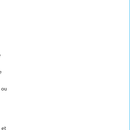
e
e
 ou
 et