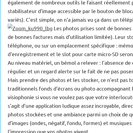
également de nombreux outils le faisant réellement p
stabilisateur d’image accessible par le bouton de blo
variés). C’est simple, on n’a jamais vu ça dans un télé
Les photos prises sont de bonnes q
de bonnes factures mais d’utilisation limitée). Leur s
téléphone, ou sur un emplacement spécifique : mémoir
d’enregistrement et le slot pour carte micro-SD seront
Au niveau matériel, un bémol a relever : l’absence de
régulier et un regard alerte sur le fait de ne pas poser
Mais prendre des photos et les stocker, ce n’est pas t
traditionnels fonds d’écrans ou photo accompagnant le
visiophonie si vous ne voulez pas que votre interlocut
s’agit d’une application ludique assez incroyable, di
photos stockées et une ambiance parmi un choix de qua
d’images (ondes, négatif, fondu, formes) et musiques 
l’impression que vos photos vivent.