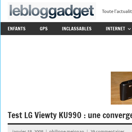
Aller
Toute l'actuali
au
leblo
contenu
ENFANTS
GPS
INCLASSABLES
INTERNET
Test LG Viewty KU990 : une converg
janvier 18, 2008
philippe meignan
29 commentaires