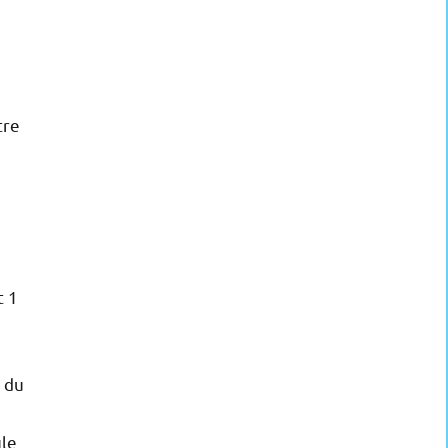
tre
t 1
r du
ule