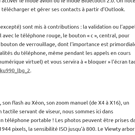
d’activer le mode avion ou le mode Bluetooth 2.0. On not
 télécharger et gérer ses contacts à partir d’Outlook.
xcepté) sont mis à contributions : la validation ou l’appe
el avec le téléphone rouge, le bouton « c », central, pour
e bouton de verrouillage, dont l’importance est primordial
nnalités du téléphone, même pendant les appels en cours
umérique virtuel) et vous servira à « bloquer » l’écran tac
.
, son flash au Xéon, son zoom manuel (de X4 à X16), un
 tactile servant de viseur, nous sommes ici dans
n téléphone portable ! Les photos peuvent être prises d
944 pixels, la sensibilité ISO jusqu’à 800. Le Viewty arbo