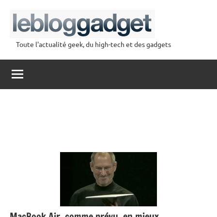
Aller
au
contenu
Toute l'actualité geek, du high-tech et des gadgets
lebloggadget
MacBook Air, comme prévu, en mieux