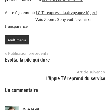
A lire également:
LG T1 express dual: voyagez léger !
Vaio Zoom : Sony voit l’avenir en
transparence
Multimedia
Navigation
Publication précédente
Evolta, la pile qui dure
de
l’article
Article suivant
L’Apple TV reprend du service
Un commentaire
GuAM
dit :