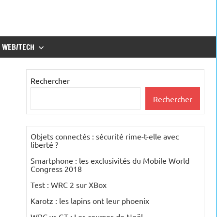
WEB/TECH
Rechercher
Rechercher
Objets connectés : sécurité rime-t-elle avec
liberté ?
Smartphone : les exclusivités du Mobile World
Congress 2018
Test : WRC 2 sur XBox
Karotz : les lapins ont leur phoenix
WRC vs GT : Les courses de Noël