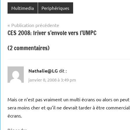
Multimedia
Periphériques
Navigation
Publication précédente
CES 2008: Iriver s’envole vers l’UMPC
de
l’article
(2 commentaires)
Nathalie@LG
dit :
janvier 8, 2008 à 3:49 pm
Mais ce n’est pas vraiment un multi écrans ou alors on peut fa
sera moins cher et qu’il ne devrait tarder à être commercial
écrans.