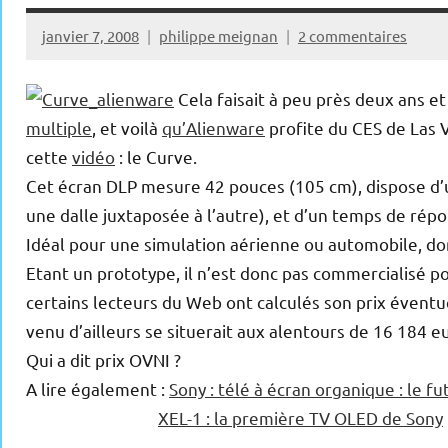
janvier 7, 2008
philippe meignan
2 commentaires
Cela faisait à peu près deux ans e
multiple
, et voilà
qu’Alienware
profite du CES de Las V
cette
vidéo
: le Curve.
Cet écran DLP mesure 42 pouces (105 cm), dispose d’u
une dalle juxtaposée à l’autre), et d’un temps de ré
Idéal pour une simulation aérienne ou automobile, do
Etant un prototype, il n’est donc pas commercialisé pou
certains lecteurs du Web ont calculés son prix éventue
venu d’ailleurs se situerait aux alentours de 16 184 eu
Qui a dit prix OVNI ?
A lire également :
Sony : télé à écran organique : le f
XEL-1 : la première TV OLED de Sony