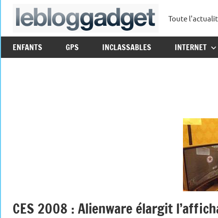
Aller
Toute l'actuali
au
leblo
contenu
ENFANTS
GPS
INCLASSABLES
INTERNET
CES 2008 : Alienware élargit l’affic