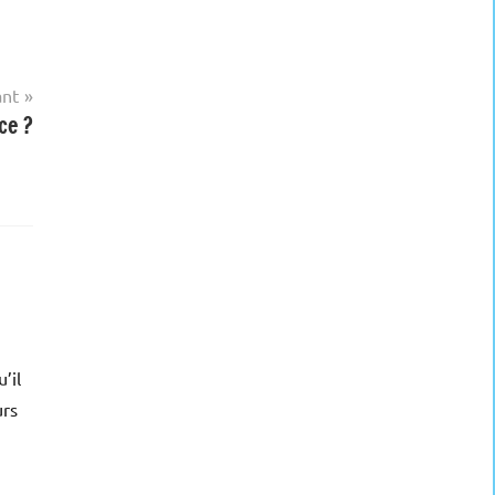
ant
ce ?
’il
urs