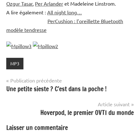
Ozgur Tasar
,
Per Arlander
et Madeleine Linstrom.
A lire également :
All night long…
PerCushion : l’oreillette Bluetooth
modèle tendresse
MP3
Navigation
Publication précédente
Une petite sieste ? C’est dans la poche !
de
l’article
Article suivant
Hoverpod, le premier OVTI du monde
Laisser un commentaire