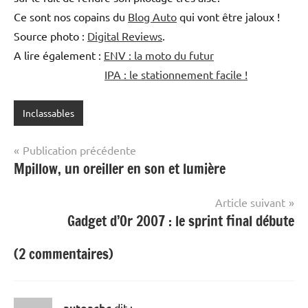
Ce sont nos copains du
Blog Auto
qui vont être jaloux !
Source photo :
Digital Reviews
.
A lire également :
ENV : la moto du futur
IPA : le stationnement facile !
Inclassables
Navigation
Publication précédente
Mpillow, un oreiller en son et lumière
de
l’article
Article suivant
Gadget d’Or 2007 : le sprint final débute
(2 commentaires)
autoacbc
dit :