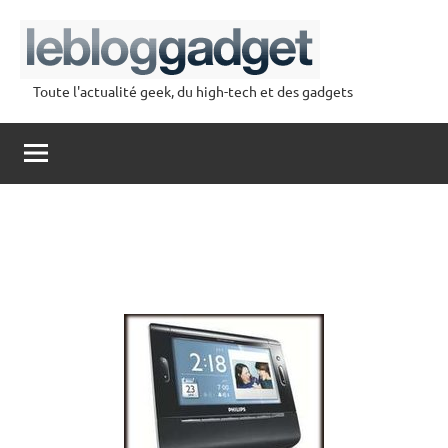
Aller
au
contenu
Toute l'actualité geek, du high-tech et des gadgets
lebloggadget