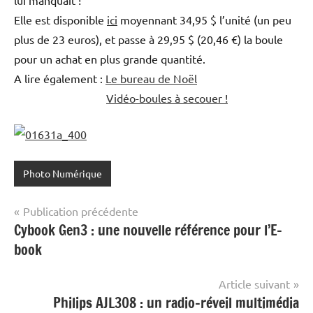
Elle est disponible
ici
moyennant 34,95 $ l’unité (un peu
plus de 23 euros), et passe à 29,95 $ (20,46 €) la boule
pour un achat en plus grande quantité.
A lire également :
Le bureau de Noël
Vidéo-boules à secouer !
Photo Numérique
Navigation
Publication précédente
Cybook Gen3 : une nouvelle référence pour l’E-
de
book
l’article
Article suivant
Philips AJL308 : un radio-réveil multimédia