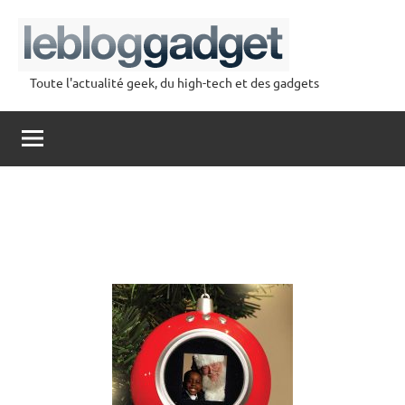
Aller
au
contenu
Toute l'actualité geek, du high-tech et des gadgets
lebloggadget