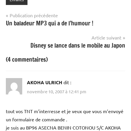
Navigation
Publication précédente
Un baladeur MP3 qui a de l’humour !
de
l’article
Article suivant
Disney se lance dans le mobile au Japon
(4 commentaires)
AKOHA ULRICH
dit :
novembre 10, 2007 à 12:41 pm
tout vos TNT m’interresse et je veux que vous m’envoyé
un formulaire de commande .
je suis au BP96 ASECNA BENIN COTONOU S/C AKOHA